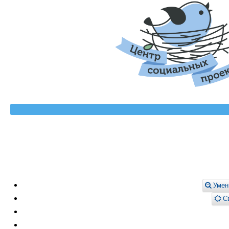
Умен
Св