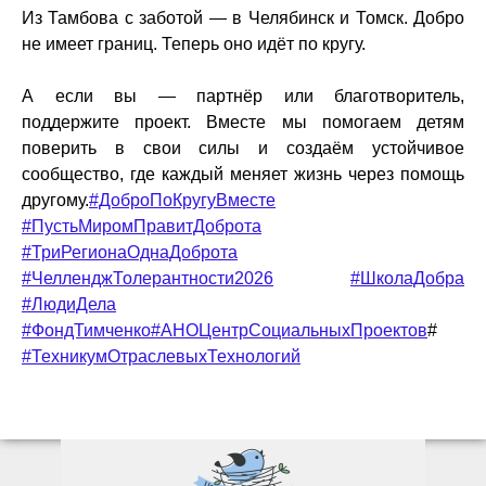
Из Тамбова с заботой — в Челябинск и Томск. Добро
не имеет границ. Теперь оно идёт по кругу.
А если вы — партнёр или благотворитель,
поддержите проект. Вместе мы помогаем детям
поверить в свои силы и создаём устойчивое
сообщество, где каждый меняет жизнь через помощь
другому.
#ДоброПоКругуВместе
#ПустьМиромПравитДоброта
#ТриРегионаОднаДоброта
#ЧелленджТолерантности2026
#ШколаДобра
#ЛюдиДела
#ФондТимченко
#АНОЦентрСоциальныхПроектов
#
#ТехникумОтраслевыхТехнологий