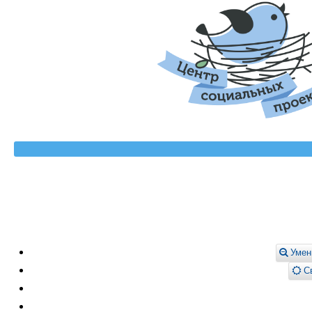
Умен
Св