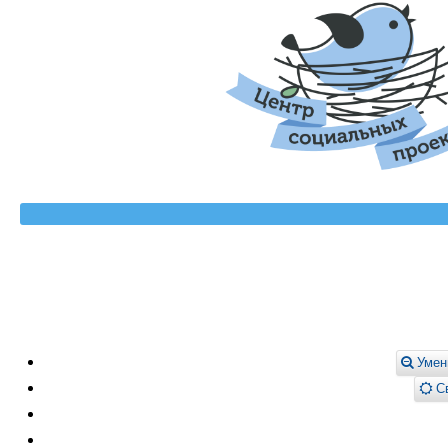
Умен
Св