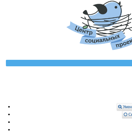
Умен
Св