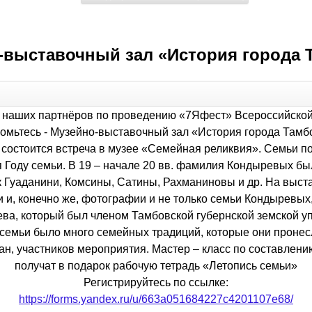
-выставочный зал «История города 
наших партнёров по проведению «7Яфест» Всероссийской
омьтесь - Музейно-выставочный зал «История города Тамб
0 состоится встреча в музее «Семейная реликвия». Семьи п
Году семьи. В 19 – начале 20 вв. фамилия Кондыревых был
к Гуаданини, Комсины, Сатины, Рахманиновы и др. На выс
 и, конечно же, фотографии и не только семьи Кондыревых,
ва, который был членом Тамбовской губернской земской у
семьи было много семейных традиций, которые они пронесл
н, участников мероприятия. Мастер – класс по составлению
получат в подарок рабочую тетрадь «Летопись семьи»
Регистрируйтесь по ссылке:
https://forms.yandex.ru/u/663a051684227c4201107e68/