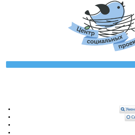
Умен
Св