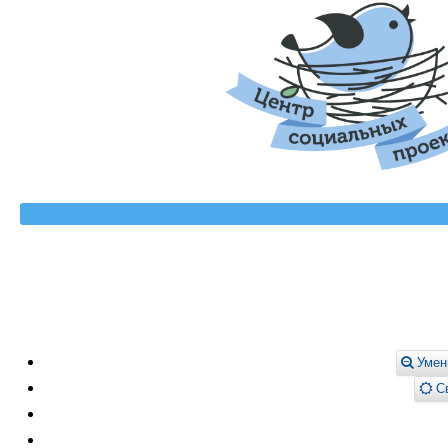
Умен
Св