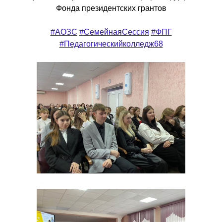
Фонда президентских грантов
#АОЗС
#СемейнаяСессия
#ФПГ
#Педагогическийколледж68