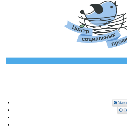
Умен
Св