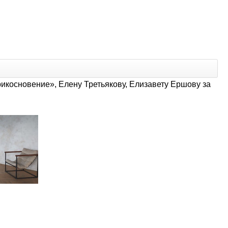
икосновение», Елену Третьякову, Елизавету Ершову за