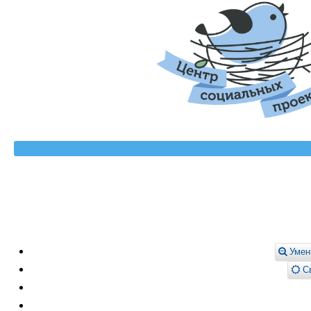
Умен
Св