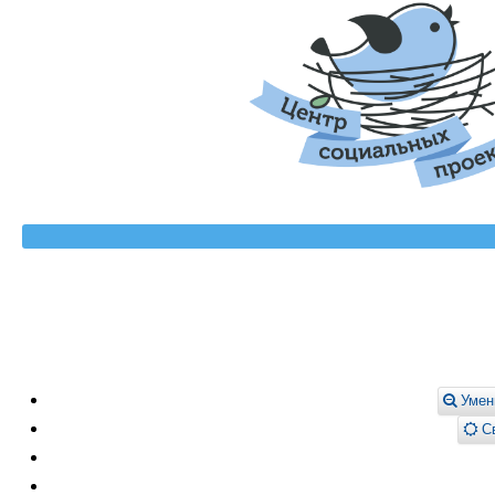
Умен
Св