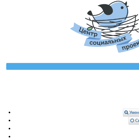
Умен
Св