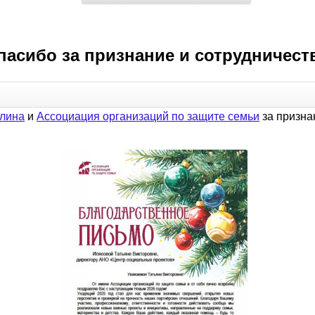
пасибо за признание и сотрудничест
лина
и
Ассоциация организаций по защите семьи
за призна